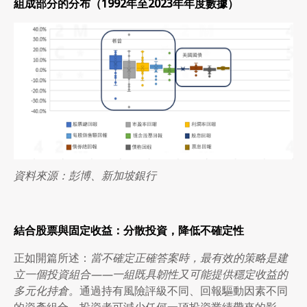
組成部分的分布（
1992
年至
2023
年年度數據）
資料來源：彭博、新加坡銀行
結合股票與固定收益：分散投資，降低不確定性
正如開篇所述：
當不確定正確答案時，最有效的策略是建
立一個投資組合
——
一組既具韌性又可能提供穩定收益的
多元化持倉。
通過持有風險評級不同、回報驅動因素不同