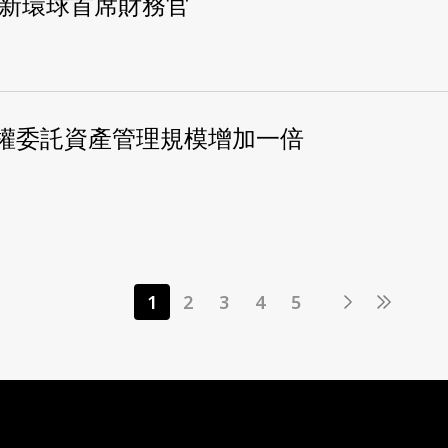
任新環球首席財務官
權委託資產管理規模增加一倍
1
2
3
4
5