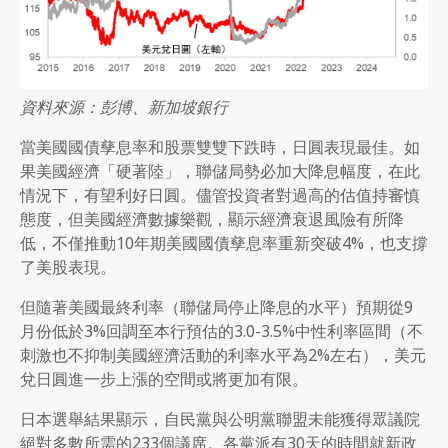
資料來源：彭博、新加坡銀行
當美國國債孳息率和股票雙雙下跌時，日圓表現最佳。如
果美國經濟「硬著陸」，聯儲局勢必加大降息幅度，在此
情況下，有望利好日圓。儘管投資者對過高的估值持審慎
態度，但美國經濟數據樂觀，顯示經濟衰退風險有所降
低，不僅推動10年期美國國債孳息率重新突破4%，也支撐
了美股表現。
但隨著美國最終利率（聯儲局停止降息的水平）預期從9
月份低於3%回調至本行預估的3.0-3.5%中性利率區間（不
刺激也不抑制美國經濟活動的利率水平為2%左右），美元
兌日圓進一步上漲的空間或將更加有限。
日本選舉結果顯示，自民黨與公明黨聯盟未能獲得眾議院
絕對多數所需的233個議席。各黨派有30天的時間就新政