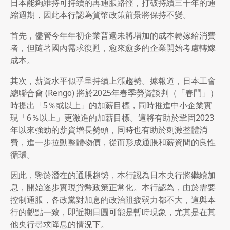
日本能夠維持可持續的再通脹路徑，打破持續三十年的通
縮週期，因此本行認為貨幣政策前景將保持不變。
首先，儘管今年年初企業普遍未將增加的成本轉嫁給消費
者，但隨著國內需求復甦，愈來愈多的企業開始考慮轉嫁
成本。
其次，薪資水平似乎呈持續上漲趨勢。據報道，日本工會
總聯合會 (Rengo) 將於2025年春季勞資談判（「春鬥」）
時提出「5％或以上」的加薪目標，同時推進中小企業實
現「6％以上」更激進的加薪目標。這將有助於鞏固2023
年以來強勁的薪資增長勢頭，同時也有助於刺激整體消
費，進一步拉動整體物價，從而形成通脹和薪資間的良性
循環。
因此，鑒於潛在的通脹趨勢，本行認為日本央行將繼續加
息，開始逐步實現貨幣政策正常化。本行認為，由於需要
控制通脹，各政黨對加息的政治阻疲弱力都不大，這與本
行的觀點一致，即近期日圓可能是暫時現象，尤其是在其
他央行尋求降息的情況下。