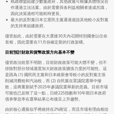
執政聯盟組建少數黨政府，其他政黨可根據具體情況合
作通過立法法案。由於需要與各利益相關者達成共識，
因此決策過程可能耗時更長。
最大的反對黨日本立憲民主黨通過遊說其他較小反對黨
的支持來組建政府。
儘管如此，由於需要在大選後30天內召開特別國會以任命
首相，因此需要在11月份確定新的行政架構。
目前預計財政和貨幣政策方向基本不變
儘管政治前景不明朗，目前財政政策可能大體不變，但不
排除對部分領域適度加大財政政策擴張力度的可能性。這
是因為 (1) 國民民主黨和日本維新會等較小的反對黨主張
削減消費稅和汽油稅，而 (2) 自民黨在眾議院選舉中慘
敗，這將重新賦予2025年參議院選舉新的意義。目前市場
可能也已反映了這一點，日經225指數和10年期日本政府
債券孳息率在選舉結果公布後呈上升趨勢。
由於核心通脹似乎將維持在2%附近，而且市場有理由相信