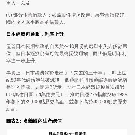
更大，以及
(b) 部分企業借款人：如流動性情況改善、經營業績轉好、
國內收入水平較高的借款人。
日本經濟再通脹，利率上升
儘管日本長期執政的自民黨在10月份的選舉中失去多數席
位，但日本經濟仍有可能最終擺脫通縮，而代價是明年利
率進一步上升。
事實上，日本經濟終於走出了「失去的三十年」，即上世
紀80年代經濟泡沫破滅後，低通脹和持續通縮導致經濟增
長陷入停滯。如圖表2所示，今年日本經濟規模首次超過
600萬億日圓（4萬億美元），推動日經225指數突破1989
年創下的39,000點歷史高點，並創下高於40,000點的歷史
新高。
圖表
2
：名義國內生產總值