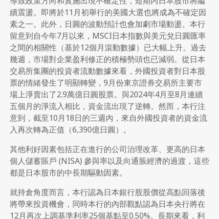
導致政策方向和實施出現不確定性，短期內日本股市將繼
續震盪。即將於11月初舉行的美國大選也將成為不確定因
素之一。此外，日圓的波動預計也會加劇市場動盪。本行
留意到自今年7月以來，MSCI日本指數與美元兌日圓匯率
之間的相關性（基於12個月滾動數據）已大幅上升。過去
幾週，市場對企業盈利修正的積極勢頭也已減弱。從日本
交易所集團的投資者流動數據來看，外國投資者對日本股
票的情緒發生了明顯轉變，9月份東京證券交易所主要市
場上淨賣出了2.9萬億日圓股票。與2024年4月至8月連續
五個月的淨流入相比，資金流出現了逆轉。然而，本行注
意到，截至10月18日的三週內，來自外國投資者的資金流
入再次轉為正值（6,390億日圓）。
其他利好因素包括正在進行的公司治理改革、更高的日本
個人儲蓄賬戶 (NISA) 參與率以及向通脹經濟的過渡，這些
都是日本股市的中長期驅動因素。
就持倉角度而言，本行認為日本銀行股股價從高點回落後
將帶來投資機會，同時本行的內部觀點認為日本央行將在
12月再次上調基準利率25個基點至0.50%。長期來看，利