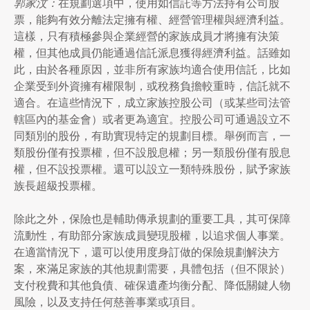
郭家汶：
在規劃選項中，使用如信託等方法持有公司股
票，能夠有效分離法定擁有權、經營管理權與經濟利益。
這樣，只有積極參與企業經營的家族成員才將擁有決策
權，但其他成員仍能通過信託派息獲得經濟利益。話雖如
此，由於各種原因，並非所有家族均適合使用信託，比如
企業受到外資擁有權限制，或稅務負擔較重時，信託就不
適合。在這些情況下，成立家族控股公司（或某些司法管
轄區內的基金會）或者更為適宜。控股公司可通過設立不
同類別的股份，有助實現特定的規劃目標。舉例而言，一
類股份僅有投票權，但不設股息權；另一類股份僅有股息
權，但不設投票權。還可以設立一類特殊股份，賦予家族
族長超級投票權。
除此之外，保險也是輔助傳承規劃的重要工具，其可保障
流動性，有助部分家族成員變現股權，以追求個人事業。
在適當情況下，還可以使用度身訂做的保險規劃解決方
案，來滿足家族的其他規劃需要，具體包括（但不限於）
支付稅費和其他負債、確保遺產均衡分配、降低關鍵人物
風險，以及支持任何慈善事業或項目。