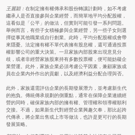
王麗穎：
在制定擁有權傳承和股份轉讓計劃時，如不考慮
繼承人是否直接參與企業經營，而簡單地平均分配股權，
這看似是「公平」的做法，但實則可能引發一系列問題。
舉例而言，有些子女積極參與企業經營，另一些子女則選
擇從事其他職業或自行創業。此時，平均分配股權或會帶
來隱憂。法定擁有權不單代表擁有股息權，還可通過投票
權影響公司的重大決策。一旦家族內部股東出現意見分
歧，或者非經營家族股東持有多數投票權，便可能妨礙企
業營運。此外，家族企業必須考慮公平因素，兼顧家族成
員在企業內外作出的貢獻，以及經濟利益分配合理與否。
此外，家族還需評估企業的長期發展潛力，並考慮新生代
的抱負。傳統傳承規劃的側重點，通常在保障企業連續經
營的同時，確保家族內部的擁有權、管理權和領導權順利
交接。不過，如果新生代對經營企業興趣欠奉，那比起跨
代傳承，將企業出售或上市等做法，也許是更可行的長期
發展策略。