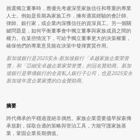
挑選獨立董事時，應優先考慮深受家族信任和尊重的專業
人士。例如是長期為家族工作，擁有適當經驗的會計師、
律師、銀行家，或企業內深獲信任的資深員工。另一個關
鍵問題是，如何平衡董事會中獨立董事與家族成員之間的
權力。在某些情況下，可給予獨立董事更大的決策權重，
確保他們的專業意見能在決策中發揮實質作用。
新加坡銀行是
2025安永-新加坡銀行「卓越家族企業荣誉
獎」和「亞細安
卓越
企業家荣誉獎」的冠名贊助商。新加
坡銀行是華僑銀行的全資私人銀行子公司，也是
2025安永
新加坡年度企業家獎的白金贊助商。
摘要
跨代傳承的平穩過渡絕非偶然。家族企業需要儘早探索傳
承規劃，採取合適的策略與管治工具，方能守護家族基
業，鞏固企業長期價值。