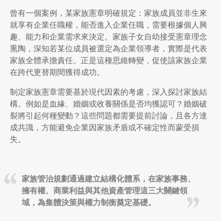
曾有一個案例，某家族憲章明確規定：家族成員並非生來
就享有企業任職權，能否進入企業任職，需要根據個人興
趣、能力和企業需求來決定。家族子女自幼接受憲章理念
熏陶，深知若某位成員被選定為企業領導者，實際是代表
家族全體承擔責任。正是這種思維轉變，促使該家族企業
在跨代更替期間獲得成功。
制定家族憲章需要基於現代因素的考慮，深入探討家族結
構。例如是血緣、婚姻或收養關係是否均獲認可？婚姻破
裂將引起何種變動？這些問題都需要提前討論，且各方達
成共識，方能避免企業因家族矛盾或不確定性而蒙受損
失。
家族管治規劃通過建立結構化體系，在家族事務、
擁有權、商業利益與其他資產管理這三大關鍵領
域，為集體決策與權力制衡奠定基礎。