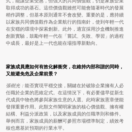
式，能讓企業受惠，但強大的共同價值觀，仍是家族企業
取得成功的基石。這些價值觀雖然可能會隨著時代的發展
稍作調整，但基本原則通常不會改變。重要的是，應持續
以家族共同價值觀作為企業航行的指南針，使到年輕一代
在安穩的環境中探索創新。此外，適宜採用沙盒機制推進
創新實驗，鼓勵年輕一代在「嘗試、失敗、學習」的過程
中成長，最好是上一代也能在場指導新動向。
家族成員應如何有效化解衝突，在維持內部和諧的同時，
又能避免危及企業前景？
張樹光：
能否實現平穩交接，關鍵在於破除企業擁有人必
任職於企業的思維定式。在這情況下，有必要儘早從新生
代成員中物色將參與家族生意的人選。此時家族憲章便能
發揮重要作用。此類文件闡明家族的核心價值觀、擁有權
結構、利益分派政策，以及家族成員的任職準則和條件。
舉例而言，家族成員的薪酬可參照市場標準制定，績效考
核也應基於預期的行業水平。