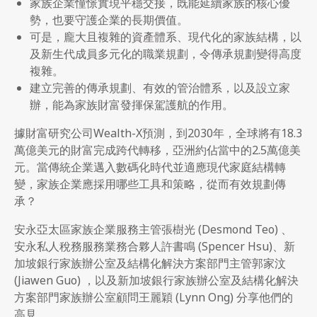
家族企業憧憬實現平穩交接，既能延續家族的核心優
勢，也要守護企業的長期價值。
可是，龐大且複雜的資產體系、現代化的家族結構，以
及新生代成員多元化的職業規劃，令傳承規劃變得高度
複雜。
建立完善的傳承規劃、有效的管治體系，以及設立家
辦，能為家族財富發揮保駕護航的作用。
據財富研究公司Wealth-X
預測，到
2030
年，全球將有
18.3
萬億美元的財富完成跨代轉移，亞洲約佔當中的
2.5
萬億美
元。當傳統企業邁入數碼化時代並適應現代家庭結構轉
變，家族企業應採用哪些工具和策略，從而有效規劃傳
承？
安永亞太區家族企業服務主管張樹光 (Desmond Teo)
、
安永私人稅務服務業務合夥人許書鳴
(Spencer Hsu)
、新
加坡銀行家族辦公室及結構化解決方案部門主管郭家汶
(Jiawen Guo)
，以及新加坡銀行家族辦公室及結構化解決
方案部門家族辦公室顧問王麗穎
(Lynn Ong)
分享他們的
高見。