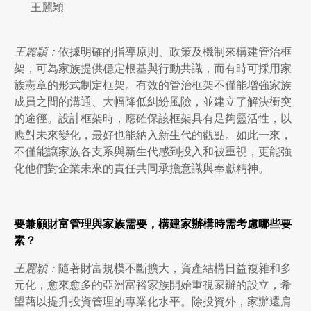
王麗穎
王麗穎：
依據明確的指導原則、政策及機制來構建管治框
架，可為家族提供穩定根基與行動共識，而有時可採用家
族憲章的形式制定框架。有效的管治框架不僅能增強家族
成員之間的溝通、大幅降低糾紛風險，並建立了解決衝突
的途徑。設計框架時，應確保該框架具有足夠靈活性，以
應對未來變化，最好也能納入新生代的觀點。如此一來，
不僅能讓家族各支系與新生代感到投入和被重視，更能強
化他們對企業未來的責任共同承擔意識與奉獻精神。
要兼顧財富管理與家族需要，構建家辦構時需考慮哪些要
素？
王麗穎：
隨著財富規模不斷擴大，資產結構日益複雜和多
元化，愈來愈多的亞洲富裕家族開始重視家辦的設立，希
望藉以提升投資管理的專業化水平。除投資外，家辦還肩