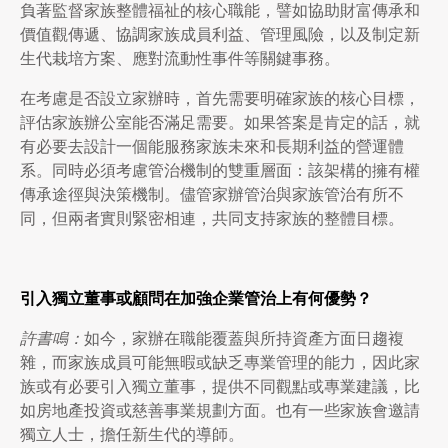
負著監督家族整體福祉的核心職能，譬如協助財富傳承和
價值觀傳遞、協調家族成員利益、管理風險，以及制定新
生代栽培方案、應對流動性事件等關鍵事務。
在考慮是否設立家辦時，首先需要明確家族的核心目標，
評估家族辦公室能否滿足需要。如果答案是肯定的話，就
有必要去設計一個能服務家族未來和長期利益的營運體
系。同時必須考慮管治機制的雙重層面：該架構的擁有權
傳承途徑與決策機制。儘管家辦管治與家族管治有所不
同，但兩者實則緊密相連，共同支持家族的整體目標。
引入獨立董事或顧問在加強企業管治上有何優勢？
許書鳴：
如今，家辦在職能覆蓋與所持資產方面日趨複
雜，而家族成員可能無暇或缺乏專業管理的能力，因此家
族或有必要引入獨立董事，提供不同觀點或專業建議，比
如房地產投資或慈善事業規劃方面。也有一些家族會邀請
獨立人士，擔任新生代的導師。