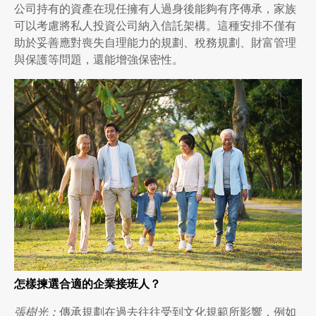
公司持有的資產在現任擁有人過身後能夠有序傳承，家族
可以考慮將私人投資公司納入信託架構。這種安排不僅有
助於妥善應對喪失自理能力的規劃、稅務規劃、財富管理
與保護等問題，還能增強保密性。
怎樣揀選合適的企業接班人？
張樹光：
傳承規劃在過去往往受到文化規範所影響，例如