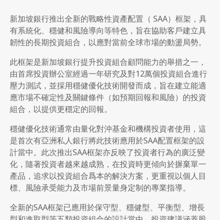
新加坡銀行推出全新的戰略性資產配置（ SAA）框架，具
有系統化、穩健和風險導向等特色，旨在協助客戶建立具
韌性的長期投資組合，以應對當前全球市場的動盪局勢。
此框架是新加坡銀行提升投資組合顧問能力的舉措之一，
由首席投資辦公室經過一年研究及對12萬個投資組合進行
壓力測試，並採用穩健優化技術開發而成，旨在建立能適
應市場不確定性及關鍵條件（如預期回報和風險）的投資
組合，以提供更穩定的回報。
穩健優化技術通常由量化對沖基金和機構投資者使用，這
是首次有亞洲私人銀行將此技術應用於SAA配置框架的設
計當中。此次推出SAA框架亦反映了投資者行為的廣泛變
化，隨著投資者越來越成熟，在投資時更傾向於摒棄單一
產品，追求以投資組合爲本的解決方案，更重視以個人目
標、風險承受能力及市場前景量身定制的專業指導。
全新的SAA框架已應用於保守型、穩健型、平衡型、增長
型和進取型等五類投資組合的設計當中，投資建議涵蓋股