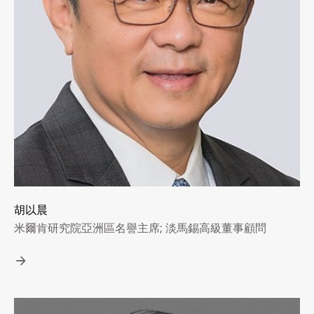
胡以晨
米爾肯研究院亞洲區名譽主席; 淡馬錫高級董事顧問