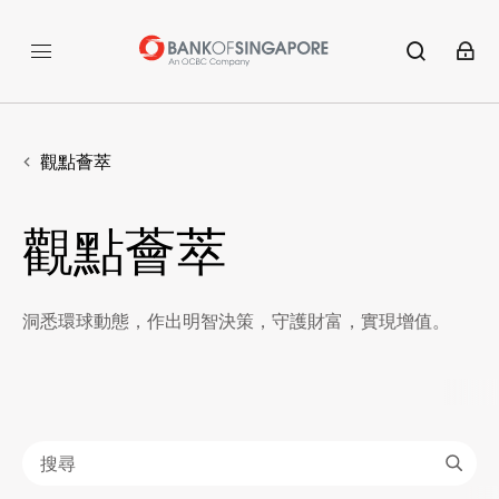
觀點薈萃
觀點薈萃
洞悉環球動態，作出明智決策，守護財富，實現增值。