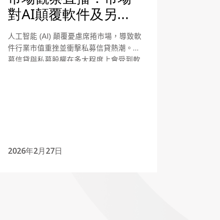
對AI顛覆軟件及另類
投資領域的憂慮是否
人工智能
(AI)
顛覆憂慮席捲市場，導致軟
過度？
件行業市值重挫並衝擊私募信貸熱潮。私
募信貸與私募股權在多大程度上會受到軟
件行業和AI顛覆的影響？
2026年2月27日