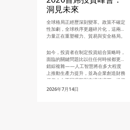
洞見未來
全球格局正經歷深刻變革。政策不確定
性加劇，全球秩序更趨碎片化，這兩股
力量正在重塑權力、貿易與安全格局。
如今，投資者在制定投資組合策略時，
面臨的關鍵問題比以往任何時候都更為
錯綜複雜——人工智慧將在多大程度
上推動生產力提升，並為企業創造財務
價值？在不同週期與市場情境下，投資
者該如何評估地緣政治風險溢價的水
2026年7月14日
平？而在當前市場環境中，傳統避險資
產是否仍能發揮其既有作用？