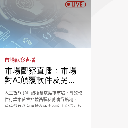
市場觀察直播
市場觀察直播：市場
對AI顛覆軟件及另類
投資領域的憂慮是否
人工智能
(AI)
顛覆憂慮席捲市場，導致軟
過度？
件行業市值重挫並衝擊私募信貸熱潮。私
募信貸與私募股權在多大程度上會受到軟
件行業和AI顛覆的影響？