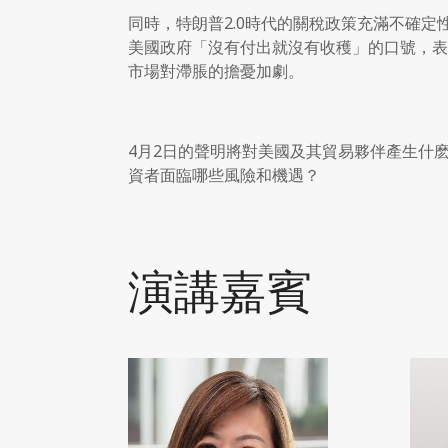
同時，特朗普2.0時代的關稅政策充滿不確
美國政府「沒有付出就沒有收穫」的口號，表
市場對滯脹的擔憂加劇。
4月2日的聲明將對美國及其貿易夥伴產生什麽
資者面臨哪些風險和機遇？
演講嘉賓