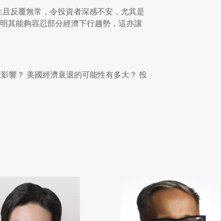
定性且反覆無常，令投資者深感不安，尤其是
明其能夠容忍部分經濟下行趨勢，這亦讓
影響？ 美國經濟衰退的可能性有多大？ 投