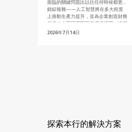
面臨的關鍵問題比以往任何時候都更為
錯綜複雜——人工智慧將在多大程度
上推動生產力提升，並為企業創造財務
價值？在不同週期與市場情境下，投資
者該如何評估地緣政治風險溢價的水
2026年7月14日
平？而在當前市場環境中，傳統避險資
產是否仍能發揮其既有作用？
探索本行的解決方案