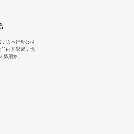
務
務，與本行母公司
動並向其學習，也
人脈網絡。