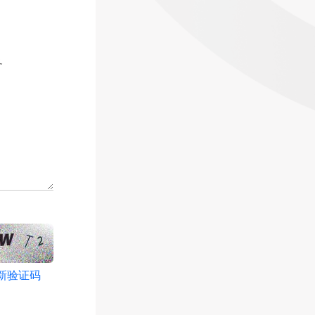
务
新验证码