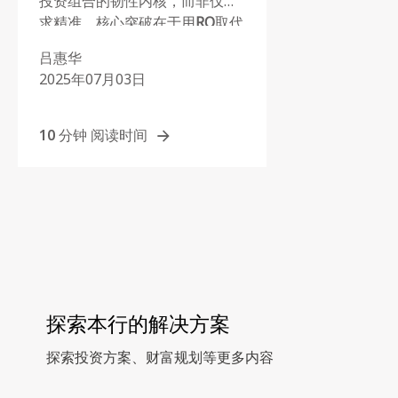
投资组合的韧性内核，而非仅追
求精准。核心突破在于用
RO
取代
传统均值方差优化。RO正视资本
吕惠华
市场假设的不确定性，寻找在多
2025年07月03日
种合理未来情境下均能保持稳定
的配置方案。
10 分钟 阅读时间
探索本行的解决方案
探索投资方案、财富规划等更多内容