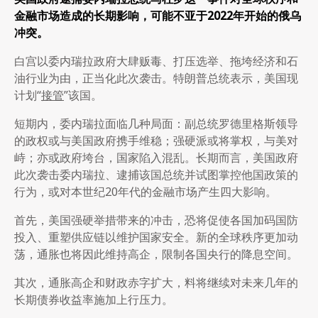
金融市场造成的长期影响，可能不亚于
2022
年开始的俄乌
冲突。
白宫以委内瑞拉政府大肆贩毒、打压选举、拖垮经济和石
油行业为由，正当化此次袭击。特朗普总统表示，美国现
计划“
接管
”该国。
短期内，委内瑞拉面临几种局面：副总统罗德里格斯领导
的政权或与美国政府携手维稳；强硬派或将掌权，与美对
峙；亦或政府垮台，国家陷入混乱。长期而言，美国政府
此次袭击委内瑞拉、逮捕该国总统并试图掌控他国政策的
行为，或对本世纪20年代的金融市场产生四大影响。
首先，美国强硬举措带来的冲击，恐将促使各国加码国防
投入、重塑供应链以维护国家安全。新的全球秩序更加动
荡，通胀也将因此维持高企，限制各国央行的降息空间。
其次，通胀高企和财政赤字扩大，料将继续对未来几年的
长期债券收益率施加上行压力。