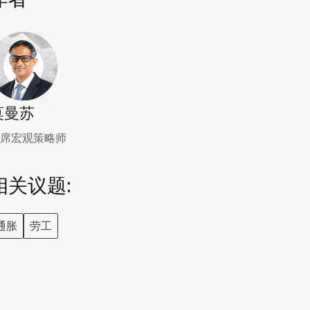
莫曼苏
席宏观策略师
相关议题:
通胀
劳工