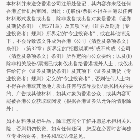
本材料并未送交香港公司注册处登记，其内容亦未经任何
香港监管机构审阅。因此：(i)股份/票据不得在香港以任何
材料形式发售或出售，除非发售或出售对象是香港《证券
及期货条例》（第571章）及其项下的《证券及期货（专
业投资者）规则》所界定的“专业投资者”，或在其他情况
下，不会导致该文件成为香港《公司（清盘及杂项条文）
条例》（第32章）所界定的“招股说明书”或不构成《公司
（清盘及杂项条文）条例》所界定的向公众要约；以及(ii)
除非相关股份/票据已或将仅出售给香港境外人士，或仅出
售给符合《证券及期货条例》及其项下《证券及期货（专
业投资者）规则》定义的“专业投资者”，否则任何人士均
不得在香港或其他地方发出任何与该等股份/票据相关的要
约、广告或其他材料，如其对象为香港公众，或其内容可
能被香港公众获取或阅读（根据香港证券法允许的情形除
外）。
如本材料涉及衍生品，除非您完全了解并愿意承担相关风
险，否则切勿投资。如有任何疑问，您应在必要时咨询独
立专业的财务、税务和/或法律意见。