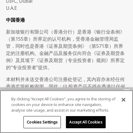
DIFC, Dubai
U.A.E
中国香港
新加坡银行有限公司（香港分行）是香港《银行业条例》
（第155章）所界定的认可机构，受香港金融管理局监
管，同时也是香港《证券及期货条例》（第571章）所界
定的注册机构。金融产品及服务仅向符合《证券及期货条
例》及其项下《证券及期货（专业投资者）规则》所界定
的“专业投资者”提供。
本材料并未送交香港公司注册处登记，其内容亦未经任何
香港监管机构审阅。因此：(i) 投资产品不得在香港以任何
×
文件形式发售或出售，除非发售或出售对象是香港《证券
本行使用Cookie来改善和提供个性化的浏览体验，同时了
By clicking “Accept All Cookies”, you agree to the storing of
及期货条例》（第571章）及据此制定的《证券及期货
解您的偏好和要求。使用本行的网站，即表示您同意本行
cookies on your device to enhance site navigation,
（专业投资者）规则》所界定的“专业投资者”，或在其他
将Cookie用于以上目的和在
资料保障政策
中的其他目的。
analyse site usage, and assist in our marketing efforts.
情况下，不会导致该文件成为香港《公司（清盘及杂项条
如果您不同意使用Cookie，请参考该政策中有关管理
文）条例》（第32章）所界定的“招股说明书”或不构成
Cookies Settings
Accept All Cookies
Cookie设置的信息。
《公司（清盘及杂项条文）条例》所界定的向公众要约；