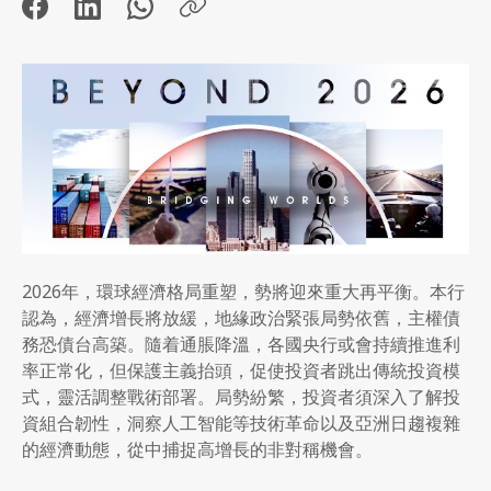
2026年，環球經濟格局重塑，勢將迎來重大再平衡。本行
認為，經濟增長將放緩，地緣政治緊張局勢依舊，主權債
務恐債台高築。隨着通脹降溫，各國央行或會持續推進利
率正常化，但保護主義抬頭，促使投資者跳出傳統投資模
式，靈活調整戰術部署。局勢紛繁，投資者須深入了解投
資組合韌性，洞察人工智能等技術革命以及亞洲日趨複雜
的經濟動態，從中捕捉高增長的非對稱機會。