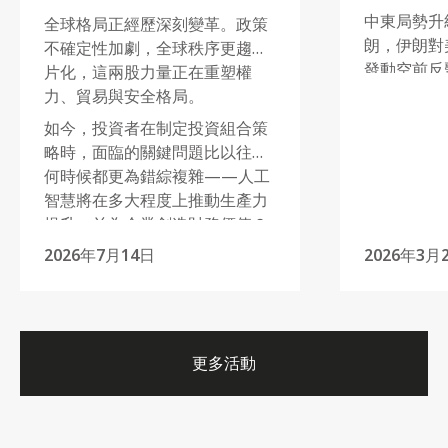
中東局勢升
全球格局正經歷深刻變革。政策
朗，伊朗對
不確定性加劇，全球秩序更趨碎
發動空前反
片化，這兩股力量正在重塑權
度成為市場
力、貿易與安全格局。
續，將如何
如今，投資者在制定投資組合策
如何部署投
略時，面臨的關鍵問題比以往任
何時候都更為錯綜複雜——人工
智慧將在多大程度上推動生產力
提升，並為企業創造財務價值？
在不同週期與市場情境下，投資
2026年7月14日
2026年3月
者該如何評估地緣政治風險溢價
的水平？而在當前市場環境中，
傳統避險資產是否仍能發揮其既
有作用？
更多活動