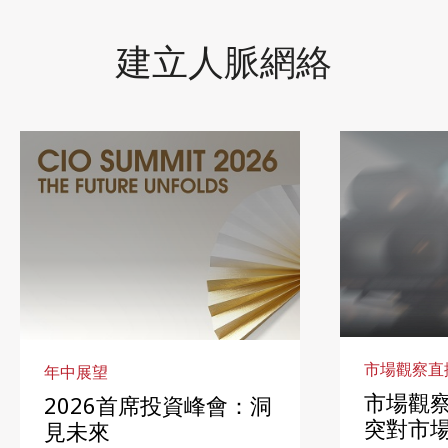
建立人脈網絡
市場觀察直
年中展望
市場觀
2026首席投資峰會：洞
突對市
見未來