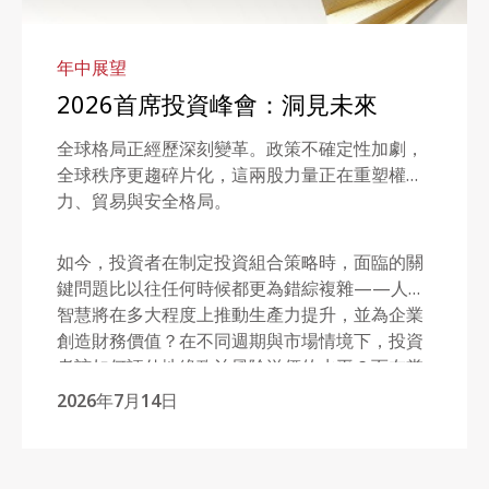
年中展望
2026首席投資峰會：洞見未來
全球格局正經歷深刻變革。政策不確定性加劇，
全球秩序更趨碎片化，這兩股力量正在重塑權
力、貿易與安全格局。
如今，投資者在制定投資組合策略時，面臨的關
鍵問題比以往任何時候都更為錯綜複雜——人工
智慧將在多大程度上推動生產力提升，並為企業
創造財務價值？在不同週期與市場情境下，投資
者該如何評估地緣政治風險溢價的水平？而在當
前市場環境中，傳統避險資產是否仍能發揮其既
2026年7月14日
有作用？