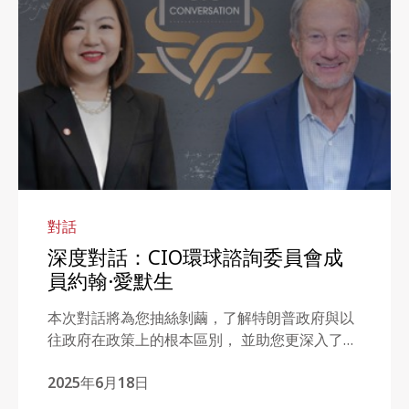
對話
深度對話：CIO環球諮詢委員會成
員約翰·愛默生
本次對話將為您抽絲剝繭，了解特朗普政府與以
往政府在政策上的根本區別， 並助您更深入了解
其他美國關鍵議題，例如防止隨意更改政策的保
2025年6月18日
障措施、關稅、美國例外論以及移民問題。